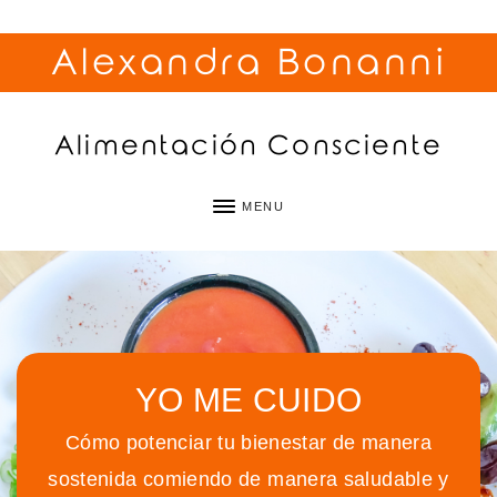
Alexandra Bonanni
Alimentación Consciente
MENU
YO ME CUIDO
Cómo potenciar tu bienestar de manera
sostenida comiendo de manera saludable y