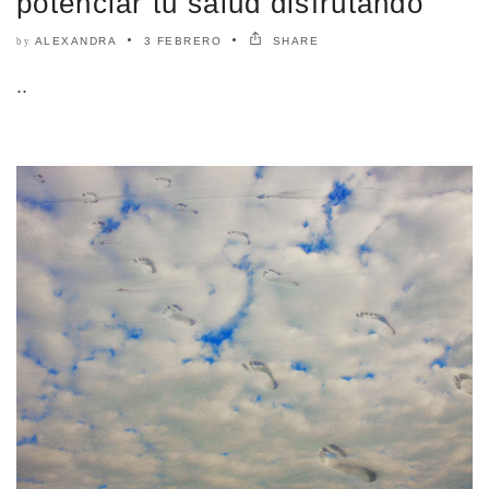
potenciar tu salud disfrutando
ALEXANDRA
3 FEBRERO
SHARE
by
..