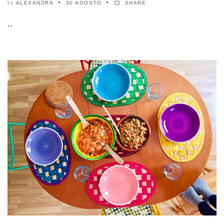
ALEXANDRA
30 AGOSTO
SHARE
by
..