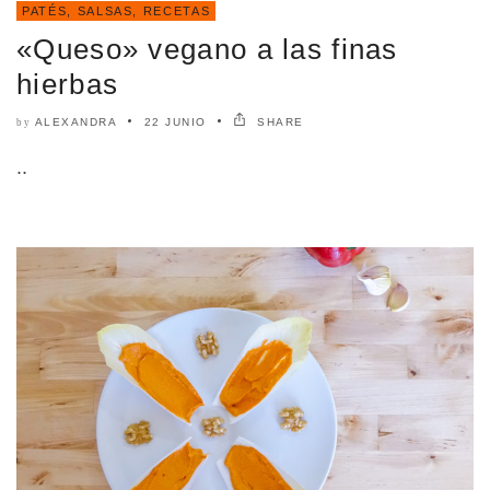
PATÉS, SALSAS
,
RECETAS
«Queso» vegano a las finas
hierbas
ALEXANDRA
22 JUNIO
SHARE
by
..